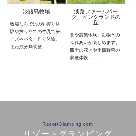
淡路島牧場
淡路ファームパー
ク イングランドの
丘
牧場ならではの乳搾り体
験や搾り立ての牛乳でチ
食や農業体験、動物との
ーズやバター作り体験、
ふれあいが楽しめます。
また成分無調整…
四季の花々や季節野菜の
収穫体験、…
ResortGlamping.com
リゾートグランピング